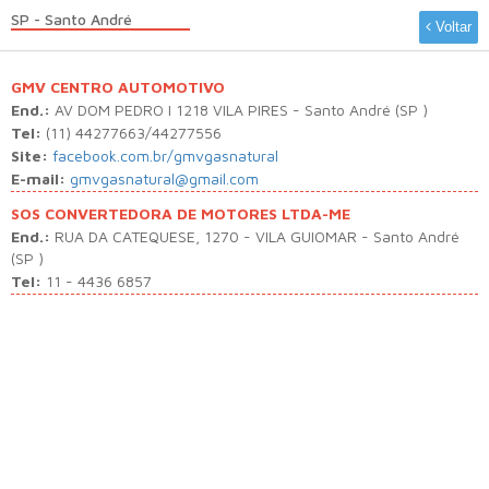
SP - Santo André
Voltar
GMV CENTRO AUTOMOTIVO
End.:
AV DOM PEDRO I 1218 VILA PIRES - Santo André (SP )
Tel:
(11) 44277663/44277556
Site:
facebook.com.br/gmvgasnatural
E-mail:
gmvgasnatural@gmail.com
SOS CONVERTEDORA DE MOTORES LTDA-ME
End.:
RUA DA CATEQUESE, 1270 - VILA GUIOMAR - Santo André
(SP )
Tel:
11 - 4436 6857